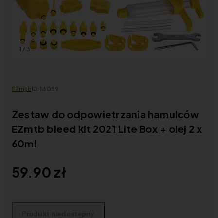
1
/
3
EZmtb
ID: 14059
Zestaw do odpowietrzania hamulców
EZmtb bleed kit 2021 Lite Box + olej 2 x
60ml
59.90 zł
Produkt niedostępny