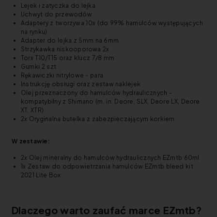
Lejek i zatyczka do lejka
Uchwyt do przewodów
Adaptery z tworzywa 10x (do 99% hamulców występujących
na rynku)
Adapter do lejka z 5mm na 6mm
Strzykawka niskooporowa 2x
Torx T10/T15 oraz klucz 7/8 mm
Gumki 2 szt
Rękawiczki nitrylowe - para
Instrukcję obsługi oraz zestaw naklejek
Olej przeznaczony do hamulców hydraulicznych -
kompatybilny z Shimano (m. in. Deore, SLX, Deore LX, Deore
XT, XTR)
2x Oryginalna butelka z zabezpieczającym korkiem
W zestawie:
2x Olej mineralny do hamulców hydraulicznych EZmtb 60ml
1x Zestaw do odpowietrzania hamulców EZmtb bleed kit
2021 Lite Box
Dlaczego warto zaufać marce EZmtb?