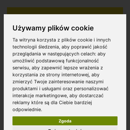
Używamy plików cookie
Ta witryna korzysta z plików cookie i innych
technologii śledzenia, aby poprawić jakość
przeglądania w następujących celach:
aby
Marka EZmtb to ceniony producent użytecznych narzędzi
umożliwić podstawową funkcjonalność
rowerowych. Marka znana z wysokiej jakości, uniwersalnych i
serwisu
,
aby zapewnić lepsze wrażenia z
łatwych w użyciu zestawów do odpowietrzania hamulców
hydraulicznych kompatybilnych z systemami takich marek jak
korzystania ze strony internetowej
,
aby
Shimano czy SRAM. Produkty EZmtb wyróżniają się trwałością,
zmierzyć Twoje zainteresowanie naszymi
przystępną ceną oraz pozytywnymi opiniami użytkowników.
produktami i usługami oraz personalizować
Firma stale rozwija swoje rozwiązania, dostosowując je do
potrzeb rowerzystów zyskując zadowolenie i pozytywne
interakcje marketingowe
,
aby dostarczać
opinie klientów na całym świecie.
reklamy które są dla Ciebie bardziej
odpowiednie
.
Zgoda
Specyfikacja