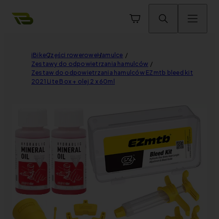
iBike
Części rowerowe
Hamulce
Zestawy do odpowietrzania hamulców
Zestaw do odpowietrzania hamulców EZmtb bleed kit
2021 Lite Box + olej 2 x 60ml