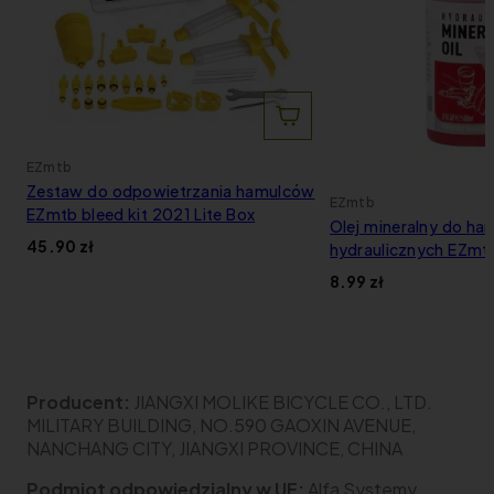
EZmtb
Zestaw do odpowietrzania hamulców
EZmtb
EZmtb bleed kit 2021 Lite Box
Olej mineralny do h
45.90 zł
hydraulicznych EZmt
8.99 zł
Producent:
JIANGXI MOLIKE BICYCLE CO., LTD.
MILITARY BUILDING, NO.590 GAOXIN AVENUE,
NANCHANG CITY, JIANGXI PROVINCE, CHINA
Podmiot odpowiedzialny w UE:
Alfa Systemy