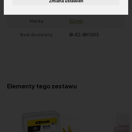
Zmiana ustawień
Marka
EZmtb
Kod dostawcy
IB-EZ-BK1003
Elementy tego zestawu